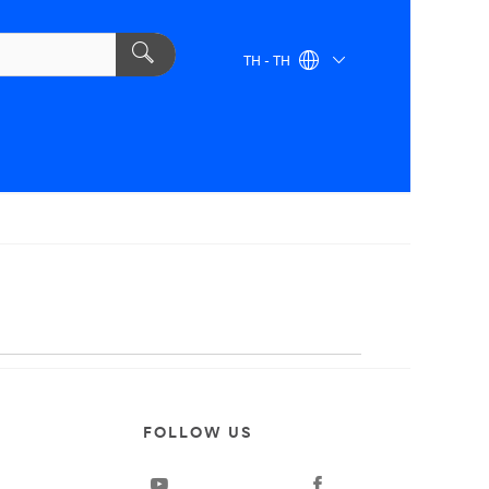
TH - TH
T
FOLLOW US